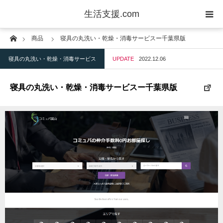
生活支援.com
Home
商品
寝具の丸洗い・乾燥・消毒サービスー千葉県版
剪定・造園
寝具の丸洗い・乾燥・消毒サービス
UPDATE
2022.12.06
防犯
寝具の丸洗い・乾燥・消毒サービスー千葉県版
リフォーム
家電設置・修理
水道修理・メンテナンス
ハウスクリーニング
ペット