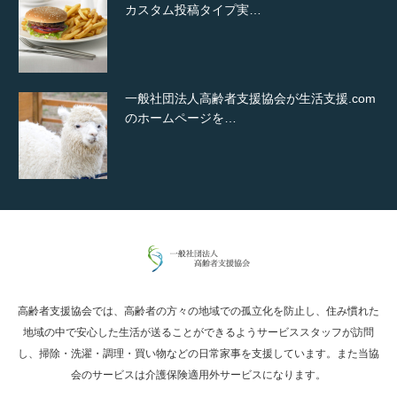
カスタム投稿タイプ実…
一般社団法人高齢者支援協会が生活支援.com
のホームページを…
通常投稿
高齢者支援協会では、高齢者の方々の地域での孤立化を防止し、住み慣れた
Hello world!
地域の中で安心した生活が送ることができるようサービススタッフが訪問
し、掃除・洗濯・調理・買い物などの日常家事を支援しています。また当協
会のサービスは介護保険適用外サービスになります。