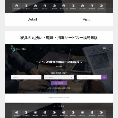
変幻自在、あらゆる業種に対応可能な新しい
カスタム投稿タイプ実…
Detail
Visit
寝具の丸洗い・乾燥・消毒サービスー福島県版
一般社団法人高齢者支援協会が生活支援.com
のホームページを…
更新日：
2022.12.06
通常投稿
寝具の丸洗い・乾燥・消毒サービス
Detail
Visit
Hello world!