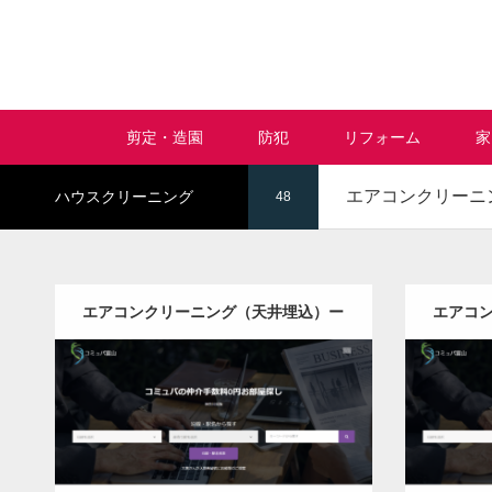
剪定・造園
防犯
リフォーム
家
エアコンクリーニ
ハウスクリーニング
48
エアコンクリーニング（天井埋込）ー
エアコ
全国版
更新日：
2022.12.09
エアコンクリーニング（天井埋込）
エアコ
Detail
Visit
Detail
Vis