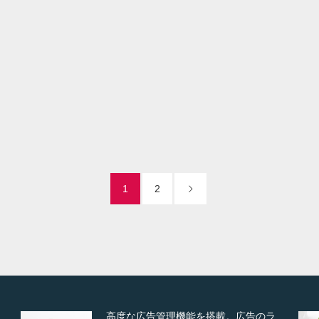
ンクリーニング（天井埋込）
it
il
Visit
1
2
ズーム・スライド・フェードの3種類