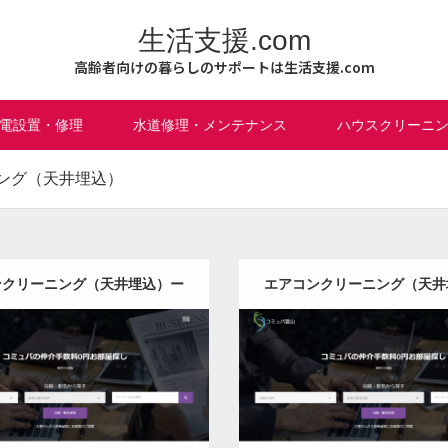
生活支援.com
高齢者向けの暮らしのサポートは生活支援.com
電設置・修理
水道修理・メンテナンス
ハウスクリーニ
ング（天井埋込）
ンクリーニング（天井埋込）ー
エアコンクリーニング（天井
北海道版
青森県版
更新日：
2022.12.09
更新日：
2022.12.09
ンクリーニング（天井埋込）
エアコンクリーニング（天
it
Detail
Visit