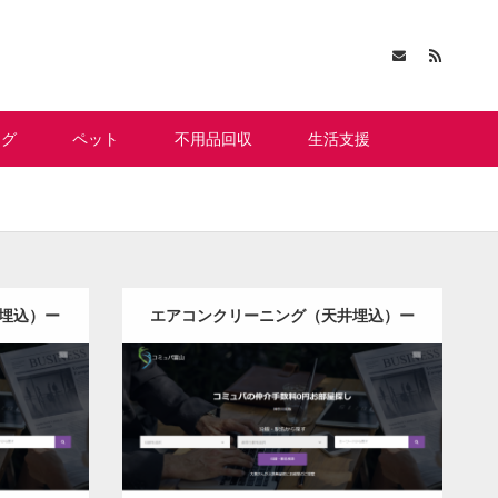
ング
ペット
不用品回収
生活支援
埋込）ー
エアコンクリーニング（天井埋込）ー
岩手県版
更新日：
2022.12.09
井埋込）
エアコンクリーニング（天井埋込）
Detail
Visit