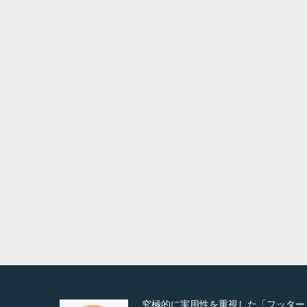
エアコンクリーニング（天井埋込）
エアコ
Detail
Visit
Detail
Vis
Detail
Visit
Deta
「フッター
高度な広告管理機能を搭載。広告のラ