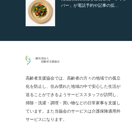
拡…
ンダム表示やショートコード…
高齢者支援協会では、高齢者の方々の地域での孤立
化を防止し、住み慣れた地域の中で安心した生活が
送ることができるようサービススタッフが訪問し、
掃除・洗濯・調理・買い物などの日常家事を支援し
ています。また当協会のサービスは介護保険適用外
サービスになります。