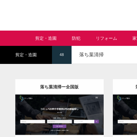
剪定・造園
防犯
リフォーム
家
落ち葉清掃
剪定・造園
48
落ち葉清掃ー全国版
更新日：
2022.12.07
落ち葉清掃
Detail
Visit
Detail
Vis