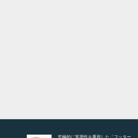
落ち葉清掃
Detail
Visit
Detail
Vis
Detail
Visit
Deta
フッター
高度な広告管理機能を搭載。広告のラ