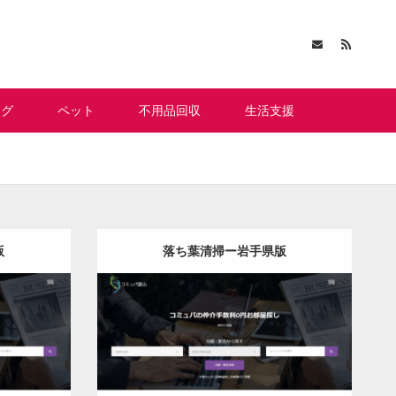
ング
ペット
不用品回収
生活支援
版
落ち葉清掃ー岩手県版
更新日：
2022.12.07
落ち葉清掃
Detail
Visit