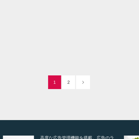
落ち葉清掃
it
il
Visit
1
2
ズーム・スライド・フェードの3種類