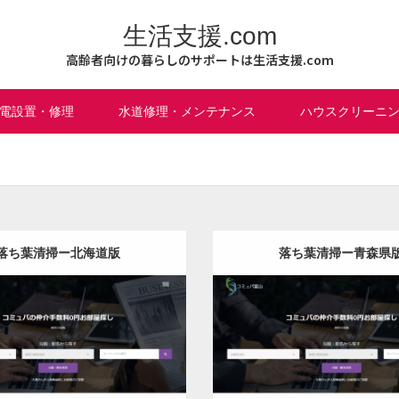
生活支援.com
高齢者向けの暮らしのサポートは生活支援.com
電設置・修理
水道修理・メンテナンス
ハウスクリーニ
落ち葉清掃ー北海道版
落ち葉清掃ー青森県
更新日：
2022.12.07
更新日：
2022.12.07
落ち葉清掃
落ち葉清掃
it
Detail
Visit