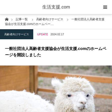
生活支援.com
Home
記事一覧
高齢者向けサービス
一般社団法人高齢者支援
剪定・造園
協会が生活支援.comのホームペー…
高齢者向けサービス
UPDATE
2024.02.17
防犯
一般社団法人高齢者支援協会が生活支援.comのホームペ
リフォーム
ージを開設しました
家電設置・修理
水道修理・メンテナンス
ハウスクリーニング
ペット