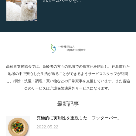
のホームページを…
通常投稿
高齢者支援協会では、高齢者の方々の地域での孤立化を防止し、住み慣れた
Hello world!
地域の中で安心した生活が送ることができるようサービススタッフが訪問
し、掃除・洗濯・調理・買い物などの日常家事を支援しています。また当協
会のサービスは介護保険適用外サービスになります。
最新記事
究極的に実用性を重視した「フッターバー」
が電話予約や記事の拡…
究極的に実用性を重視した「フッターバー」…
2022.05.22