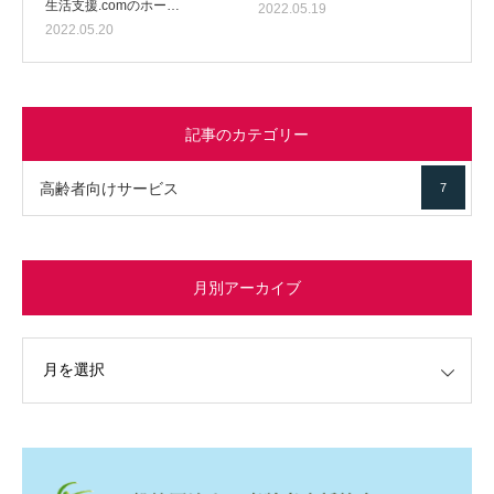
生活支援.comのホー…
2022.05.19
2022.05.20
記事のカテゴリー
高齢者向けサービス
7
月別アーカイブ
イブ
変幻自在、あらゆる業種に対応可能な新しい
カスタム投稿タイプ実…