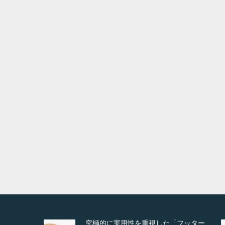
バリアフリーリフォーム（トイレ）
バリア
Detail
Visit
Detail
Vis
Detail
Visit
Deta
フッター
高度な広告管理機能を搭載。広告のラ