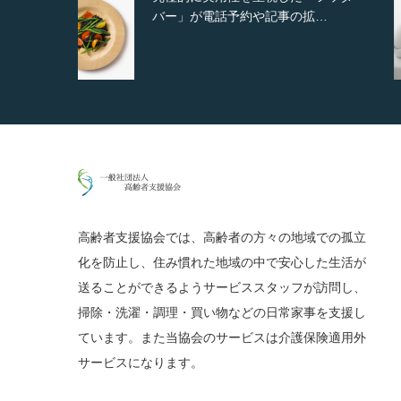
…
ンダム表示やショートコード…
高齢者支援協会では、高齢者の方々の地域での孤立
化を防止し、住み慣れた地域の中で安心した生活が
送ることができるようサービススタッフが訪問し、
掃除・洗濯・調理・買い物などの日常家事を支援し
ています。また当協会のサービスは介護保険適用外
サービスになります。