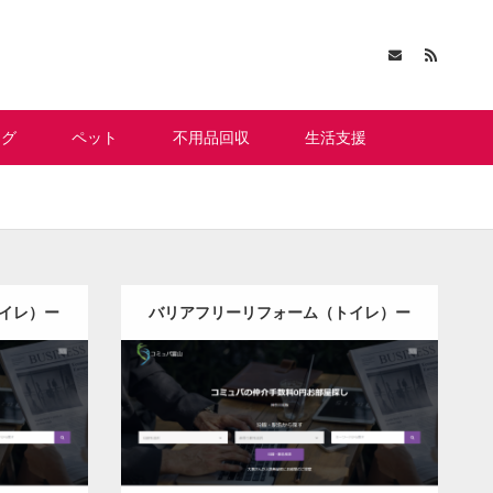
ング
ペット
不用品回収
生活支援
イレ）ー
バリアフリーリフォーム（トイレ）ー
岩手県版
更新日：
2022.12.08
トイレ）
バリアフリーリフォーム（トイレ）
Detail
Visit