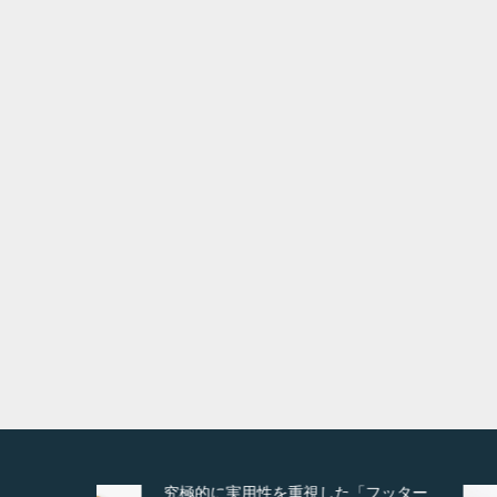
水道のつまり修理（トイレ）
水
Detail
Visit
Detail
Vis
Detail
Visit
Deta
フッター
高度な広告管理機能を搭載。広告のラ