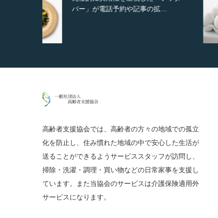
…
ンダム表示やショートコード…
高齢者支援協会では、高齢者の方々の地域での孤立
化を防止し、住み慣れた地域の中で安心した生活が
送ることができるようサービススタッフが訪問し、
掃除・洗濯・調理・買い物などの日常家事を支援し
ています。また当協会のサービスは介護保険適用外
サービスになります。