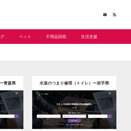
ング
ペット
不用品回収
生活支援
ー青森県
水道のつまり修理（トイレ）ー岩手県
版
更新日：
2022.12.09
レ）
水道のつまり修理（トイレ）
Detail
Visit