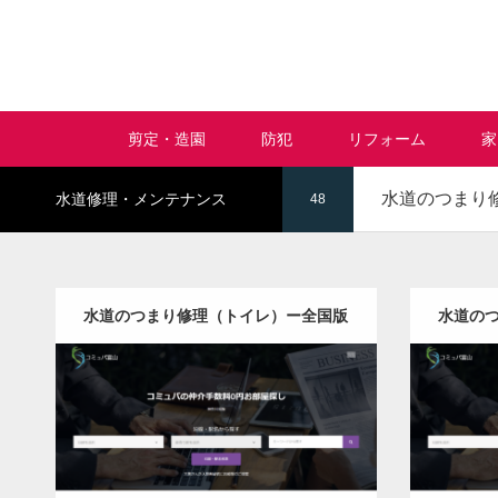
剪定・造園
防犯
リフォーム
家
水道のつまり
水道修理・メンテナンス
48
水道のつまり修理（トイレ）ー全国版
水道の
更新日：
2022.12.09
水道のつまり修理（トイレ）
水
Detail
Visit
Detail
Vis