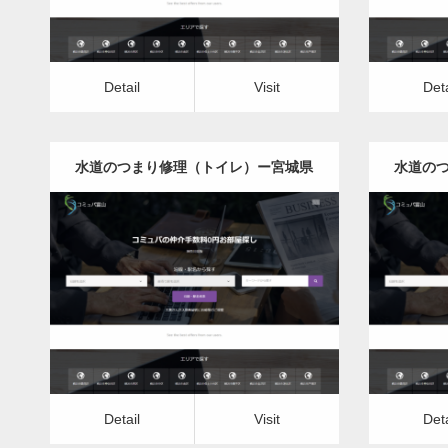
Detail
Visit
Deta
水道のつまり修理（トイレ）ー宮城県
水道の
版
更新日：
2022.12.09
水道のつまり修理（トイレ）
水
Detail
Visit
Detail
Vis
Detail
Visit
Deta