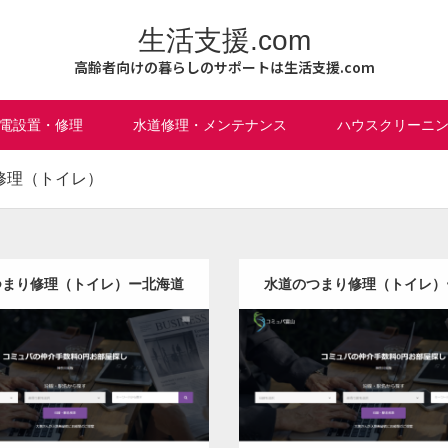
生活支援.com
高齢者向けの暮らしのサポートは生活支援.com
電設置・修理
水道修理・メンテナンス
ハウスクリーニ
修理（トイレ）
つまり修理（トイレ）ー北海道
水道のつまり修理（トイレ）
版
版
更新日：
2022.12.09
更新日：
2022.12.09
道のつまり修理（トイレ）
水道のつまり修理（トイ
it
Detail
Visit