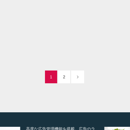
道のつまり修理（トイレ）
it
il
Visit
1
2
ズーム・スライド・フェードの3種類