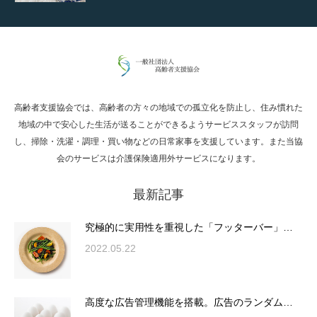
通常投稿
高齢者支援協会では、高齢者の方々の地域での孤立化を防止し、住み慣れた
Hello world!
地域の中で安心した生活が送ることができるようサービススタッフが訪問
し、掃除・洗濯・調理・買い物などの日常家事を支援しています。また当協
会のサービスは介護保険適用外サービスになります。
最新記事
究極的に実用性を重視した「フッターバー」
が電話予約や記事の拡…
究極的に実用性を重視した「フッターバー」…
2022.05.22
高度な広告管理機能を搭載。広告のランダム
表示やショートコード…
高度な広告管理機能を搭載。広告のランダム…