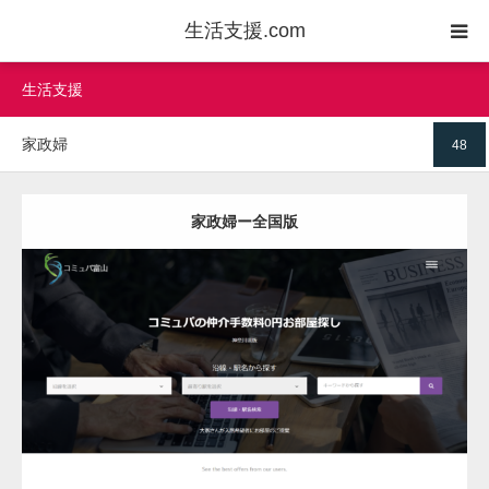
生活支援.com
生活支援
剪定・造園
家政婦
48
防犯
リフォーム
家政婦ー全国版
家電設置・修理
水道修理・メンテナンス
更新日：
2022.12.06
家政婦
ハウスクリーニング
Detail
Visit
ペット