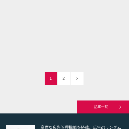
家政婦
Detail
Visit
通常投稿
Detail
Visit
Hello world!
1
2
究極的に実用性を重視した「フッターバー」
が電話予約や記事の拡…
記事一覧
高度な広告管理機能を搭載。広告のランダム