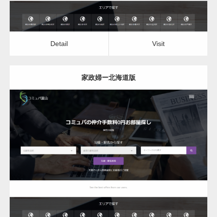
不用品回収
Detail
Visit
生活支援
家政婦ー北海道版
更新日：
2022.12.06
家政婦
Detail
Visit